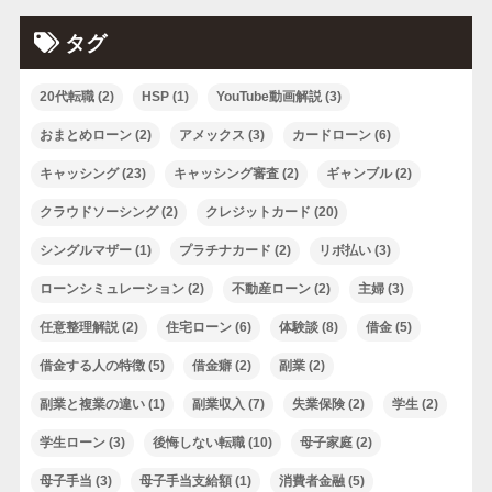
タグ
20代転職
(2)
HSP
(1)
YouTube動画解説
(3)
おまとめローン
(2)
アメックス
(3)
カードローン
(6)
キャッシング
(23)
キャッシング審査
(2)
ギャンブル
(2)
クラウドソーシング
(2)
クレジットカード
(20)
シングルマザー
(1)
プラチナカード
(2)
リボ払い
(3)
ローンシミュレーション
(2)
不動産ローン
(2)
主婦
(3)
任意整理解説
(2)
住宅ローン
(6)
体験談
(8)
借金
(5)
借金する人の特徴
(5)
借金癖
(2)
副業
(2)
副業と複業の違い
(1)
副業収入
(7)
失業保険
(2)
学生
(2)
学生ローン
(3)
後悔しない転職
(10)
母子家庭
(2)
母子手当
(3)
母子手当支給額
(1)
消費者金融
(5)