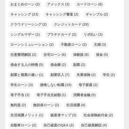
おまとめローン
(2)
アメックス
(3)
カードローン
(6)
キャッシング
(23)
キャッシング審査
(2)
ギャンブル
(2)
クラウドソーシング
(2)
クレジットカード
(20)
シングルマザー
(1)
プラチナカード
(2)
リボ払い
(3)
ローンシミュレーション
(2)
不動産ローン
(2)
主婦
(3)
任意整理解説
(2)
住宅ローン
(6)
体験談
(8)
借金
(5)
借金する人の特徴
(5)
借金癖
(2)
副業
(2)
副業と複業の違い
(1)
副業収入
(7)
失業保険
(2)
学生
(2)
学生ローン
(3)
後悔しない転職
(10)
母子家庭
(2)
母子手当
(3)
母子手当支給額
(1)
消費者金融
(5)
無利息
(2)
無担保ローン
(2)
生活保護
(4)
生活保護メリット
(1)
破産者マップ
(3)
社会保険給付金
(2)
自動車ローン
(2)
自己破産のQ&A
(2)
自己破産解説
(4)