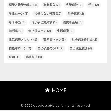
副業と複業の違い
(1)
副業収入
(7)
失業保険
(2)
学生
(2)
学生ローン
(3)
後悔しない転職
(10)
母子家庭
(2)
母子手当
(3)
母子手当支給額
(1)
消費者金融
(5)
無利息
(2)
無担保ローン
(2)
生活保護
(4)
生活保護メリット
(1)
破産者マップ
(3)
社会保険給付金
(2)
自動車ローン
(2)
自己破産のQ&A
(2)
自己破産解説
(4)
貧困
(1)
退職方法
(4)
HOME
© 2026 goodasset-blog All rights reserved.