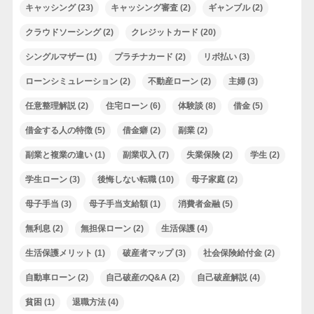
キャッシング
(23)
キャッシング審査
(2)
ギャンブル
(2)
クラウドソーシング
(2)
クレジットカード
(20)
シングルマザー
(1)
プラチナカード
(2)
リボ払い
(3)
ローンシミュレーション
(2)
不動産ローン
(2)
主婦
(3)
任意整理解説
(2)
住宅ローン
(6)
体験談
(8)
借金
(5)
借金する人の特徴
(5)
借金癖
(2)
副業
(2)
副業と複業の違い
(1)
副業収入
(7)
失業保険
(2)
学生
(2)
学生ローン
(3)
後悔しない転職
(10)
母子家庭
(2)
母子手当
(3)
母子手当支給額
(1)
消費者金融
(5)
無利息
(2)
無担保ローン
(2)
生活保護
(4)
生活保護メリット
(1)
破産者マップ
(3)
社会保険給付金
(2)
自動車ローン
(2)
自己破産のQ&A
(2)
自己破産解説
(4)
貧困
(1)
退職方法
(4)