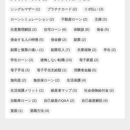
シングルマザー
(1)
プラチナカード
(2)
リボ払い
(3)
ローンシミュレーション
(2)
不動産ローン
(2)
主婦
(3)
任意整理解説
(2)
住宅ローン
(6)
体験談
(8)
借金
(5)
借金する人の特徴
(5)
借金癖
(2)
副業
(2)
副業と複業の違い
(1)
副業収入
(7)
失業保険
(2)
学生
(2)
学生ローン
(3)
後悔しない転職
(10)
母子家庭
(2)
母子手当
(3)
母子手当支給額
(1)
消費者金融
(5)
無利息
(2)
無担保ローン
(2)
生活保護
(4)
生活保護メリット
(1)
破産者マップ
(3)
社会保険給付金
(2)
自動車ローン
(2)
自己破産のQ&A
(2)
自己破産解説
(4)
貧困
(1)
退職方法
(4)