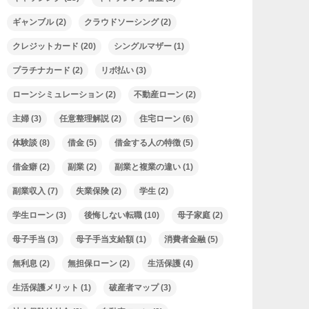
ギャンブル
(2)
クラウドソーシング
(2)
クレジットカード
(20)
シングルマザー
(1)
プラチナカード
(2)
リボ払い
(3)
ローンシミュレーション
(2)
不動産ローン
(2)
主婦
(3)
任意整理解説
(2)
住宅ローン
(6)
体験談
(8)
借金
(5)
借金する人の特徴
(5)
借金癖
(2)
副業
(2)
副業と複業の違い
(1)
副業収入
(7)
失業保険
(2)
学生
(2)
学生ローン
(3)
後悔しない転職
(10)
母子家庭
(2)
母子手当
(3)
母子手当支給額
(1)
消費者金融
(5)
無利息
(2)
無担保ローン
(2)
生活保護
(4)
生活保護メリット
(1)
破産者マップ
(3)