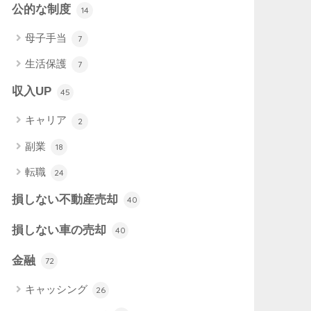
公的な制度
14
母子手当
7
生活保護
7
収入UP
45
キャリア
2
副業
18
転職
24
損しない不動産売却
40
損しない車の売却
40
金融
72
キャッシング
26