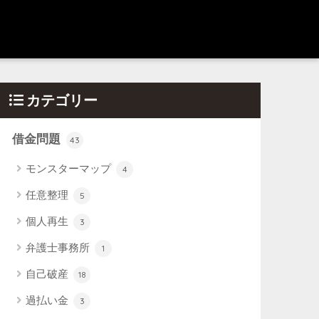
カテゴリー
借金問題
43
モンスターマップ
4
任意整理
5
個人再生
3
弁護士事務所
1
自己破産
18
過払い金
3