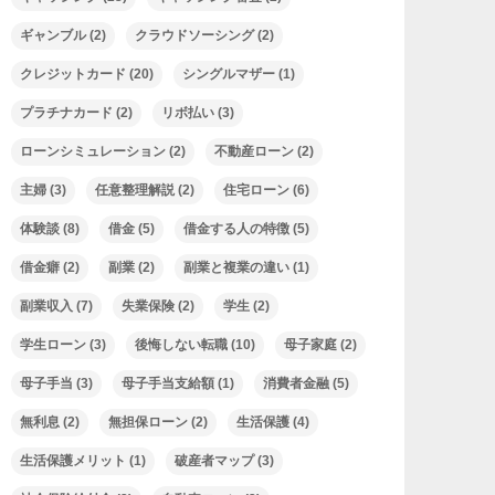
ギャンブル
(2)
クラウドソーシング
(2)
クレジットカード
(20)
シングルマザー
(1)
プラチナカード
(2)
リボ払い
(3)
ローンシミュレーション
(2)
不動産ローン
(2)
主婦
(3)
任意整理解説
(2)
住宅ローン
(6)
体験談
(8)
借金
(5)
借金する人の特徴
(5)
借金癖
(2)
副業
(2)
副業と複業の違い
(1)
副業収入
(7)
失業保険
(2)
学生
(2)
学生ローン
(3)
後悔しない転職
(10)
母子家庭
(2)
母子手当
(3)
母子手当支給額
(1)
消費者金融
(5)
無利息
(2)
無担保ローン
(2)
生活保護
(4)
生活保護メリット
(1)
破産者マップ
(3)