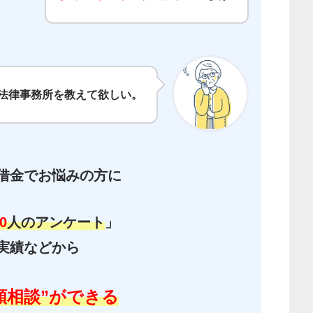
法律事務所を教えて欲しい。
借金で
お悩みの方に
0
人のアンケート
」
実績などから
額相談”ができる