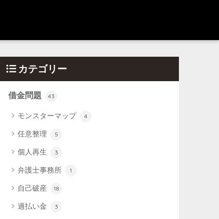
カテゴリー
借金問題
43
モンスターマップ
4
任意整理
5
個人再生
3
弁護士事務所
1
自己破産
18
過払い金
3