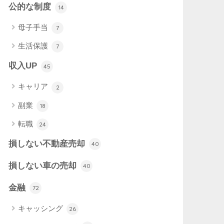
公的な制度
14
母子手当
7
生活保護
7
収入UP
45
キャリア
2
副業
18
転職
24
損しない不動産売却
40
損しない車の売却
40
金融
72
キャッシング
26