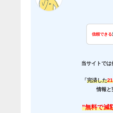
信頼できる
当サイトでは
「
完済した
21
情報と
”無料で減