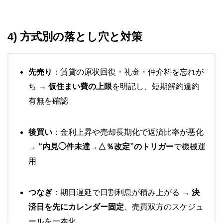
4) 方式別の落とし穴と対策
先売り
：賃貸の原状回復・礼金・仲介料を忘れが
ち →
仮住まい費の上限
を明記し、短期解約違約
有無を確認
後買い
：金利上昇や売却長期化で返済比率が悪化
→
“内見◯件未達→△％改定”のトリガー
で機械運
用
つなぎ
：期日遅延で日割利息が積み上がる →
決
済日を先にカレンダー固定
、売買双方のスケジュ
ールを一本化