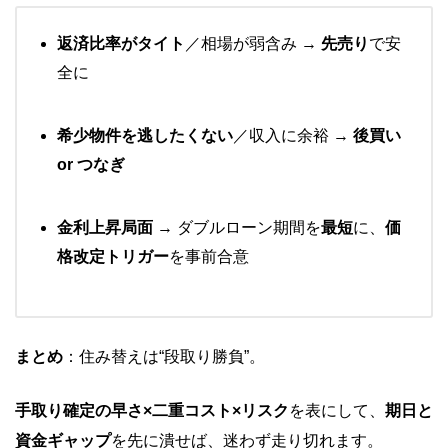
返済比率がタイト
／相場が弱含み →
先売り
で安
全に
希少物件を逃したくない
／収入に余裕 →
後買い
or つなぎ
金利上昇局面
→ ダブルローン期間を
最短
に、
価
格改定トリガー
を事前合意
まとめ
：住み替えは“段取り勝負”。
手取り確定の早さ×二重コスト×リスク
を表にして、
期日と
資金ギャップ
を先に潰せば、迷わず走り切れます。