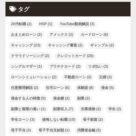
タグ
20代転職
(2)
HSP
(1)
YouTube動画解説
(3)
おまとめローン
(2)
アメックス
(3)
カードローン
(6)
キャッシング
(23)
キャッシング審査
(2)
ギャンブル
(2)
クラウドソーシング
(2)
クレジットカード
(20)
シングルマザー
(1)
プラチナカード
(2)
リボ払い
(3)
ローンシミュレーション
(2)
不動産ローン
(2)
主婦
(3)
任意整理解説
(2)
住宅ローン
(6)
体験談
(8)
借金
(5)
借金する人の特徴
(5)
借金癖
(2)
副業
(2)
副業と複業の違い
(1)
副業収入
(7)
失業保険
(2)
学生
(2)
学生ローン
(3)
後悔しない転職
(10)
母子家庭
(2)
母子手当
(3)
母子手当支給額
(1)
消費者金融
(5)