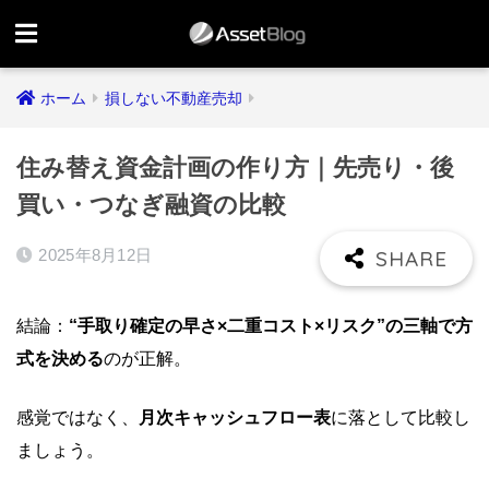
ホーム
損しない不動産売却
住み替え資金計画の作り方｜先売り・後
買い・つなぎ融資の比較
2025年8月12日
結論：
“手取り確定の早さ×二重コスト×リスク”の三軸で方
式を決める
のが正解。
感覚ではなく、
月次キャッシュフロー表
に落として比較し
ましょう。