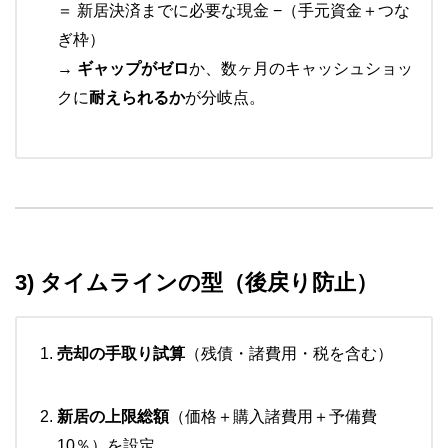
＝ 新居決済までに必要な現金 −（手元資金＋つな
ぎ枠）
→
ギャップがゼロ
か、数ヶ月のキャッシュショッ
クに
耐えられるか
が分岐点。
3) タイムラインの型（後戻り防止）
売却の手取り試算
（残債・諸費用・税を含む）
新居の上限総額
（価格＋購入諸費用＋予備費
10％）を設定