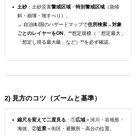
土砂
：土砂災害
警戒区域
・
特別警戒区域
（急傾
斜・崩壊・地すべり）。
→ 自治体/国のハザードマップで
住所検索→対象
ごとのレイヤーをON
。**想定規模（「想定最大」
「想定し得る最大級」など）**を必ず確認。
2) 見方のコツ（ズームと基準）
縮尺を変えて二度見る
：①
広域
＝河川・谷地形・
海抜、②
近景
＝街区・避難所・高台の位置。