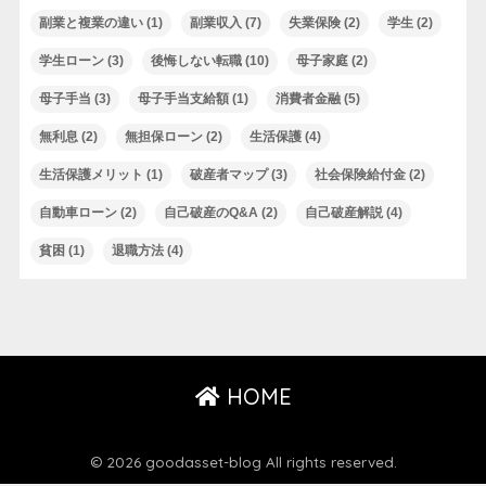
副業と複業の違い
(1)
副業収入
(7)
失業保険
(2)
学生
(2)
学生ローン
(3)
後悔しない転職
(10)
母子家庭
(2)
母子手当
(3)
母子手当支給額
(1)
消費者金融
(5)
無利息
(2)
無担保ローン
(2)
生活保護
(4)
生活保護メリット
(1)
破産者マップ
(3)
社会保険給付金
(2)
自動車ローン
(2)
自己破産のQ&A
(2)
自己破産解説
(4)
貧困
(1)
退職方法
(4)
HOME
© 2026 goodasset-blog All rights reserved.