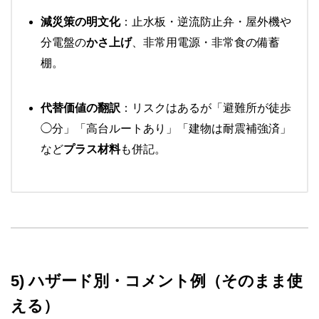
減災策の明文化
：止水板・逆流防止弁・屋外機や
分電盤の
かさ上げ
、非常用電源・非常食の備蓄
棚。
代替価値の翻訳
：リスクはあるが「避難所が徒歩
◯分」「高台ルートあり」「建物は耐震補強済」
など
プラス材料
も併記。
5) ハザード別・コメント例（そのまま使
える）