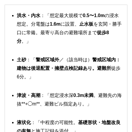
洪水・内水
：「想定最大規模で
0.5〜1.0m
の浸水
想定。分電盤は
1.6m
に設置、
止水板
を玄関・勝手
口に常備。最寄り高台の避難場所まで
徒歩8
分
。」
土砂
：「
警戒区域外
／（該当時は）
警戒区域内：
建物は後退配置・擁壁点検記録あり。避難所
徒歩
6分。」
津波・高潮
：「想定浸水深
0.3m未満
。避難先の海
抜**+◯m**、避難ビル指定あり。」
液状化
：「中程度の可能性。
基礎形状・地盤改良
の有無
と施工記録を添付。」