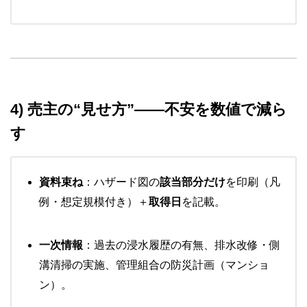
4) 売主の“見せ方”——不安を数値で減ら
す
資料束ね
：ハザード図の
該当部分だけ
を印刷（凡
例・想定規模付き）＋
取得日
を記載。
一次情報
：過去の浸水履歴の有無、排水改修・側
溝清掃の実施、管理組合の防災計画（マンショ
ン）。