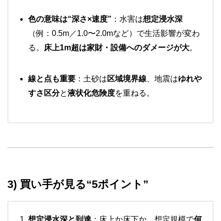
色の意味は“深さ×速度”
：水害は
想定浸水深
（例：0.5m／1.0〜2.0mなど）で生活影響が変わ
る。
床上1m超は家財・設備へのダメージが大
。
線と点も重要
：土砂は
区域境界線
、地震は
ゆれや
すさ区分
と
液状化危険度
を重ねる。
3) 買い手が見る“5ポイント”
想定浸水深と到達
：床上か床下か、想定規模で
何