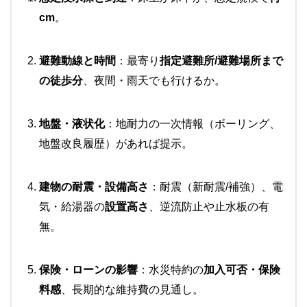
cm
。
避難動線と時間
：最寄り
指定避難所/避難場所まで
の徒歩分
、夜間・雨天でも行けるか。
地盤・液状化
：地耐力の一次情報（ボーリング、
地盤改良履歴）があれば提示。
建物の耐震・設備高さ
：耐震（新耐震/補強）、電
気・給湯器の
設置高さ
、逆流防止や止水板の有
無。
保険・ローンの影響
：水災特約の
加入可否・保険
料感
、長期的な維持費の見通し。