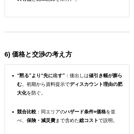
6) 価格と交渉の考え方
“黙る”より“先に出す”
：後出しは
値引き幅が膨ら
む
。初期から資料提示で
ディスカウント理由の肥
大化
を防ぐ。
競合比較
：同エリアの
ハザード条件×価格
を並
べ、
保険・減災費
まで含めた
総コスト
で説明。