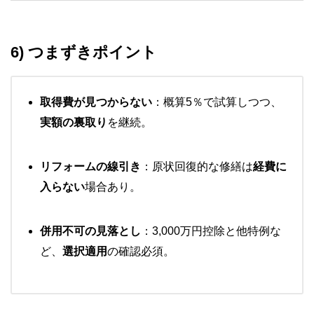
6) つまずきポイント
取得費が見つからない
：概算5％で試算しつつ、
実額の裏取り
を継続。
リフォームの線引き
：原状回復的な修繕は
経費に
入らない
場合あり。
併用不可の見落とし
：3,000万円控除と他特例な
ど、
選択適用
の確認必須。