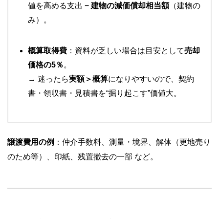
値を高める支出 −
建物の減価償却相当額
（建物の
み）。
概算取得費
：資料が乏しい場合は目安として
売却
価格の5％
。
→ 迷ったら
実額＞概算
になりやすいので、契約
書・領収書・見積書を“掘り起こす”価値大。
譲渡費用の例
：仲介手数料、測量・境界、解体（更地売り
のため等）、印紙、残置撤去の一部 など。