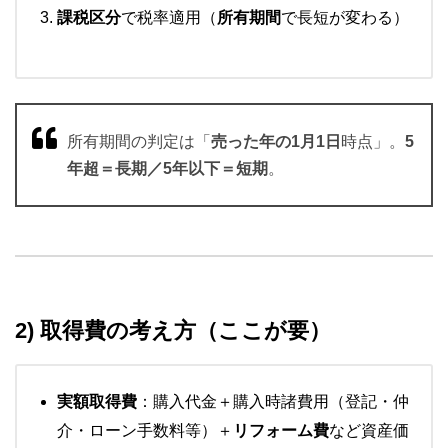
課税区分
で税率適用（
所有期間
で長短が変わる）
所有期間の判定は「
売った年の1月1日
時点」。
5
年超＝長期／5年以下＝短期
。
2) 取得費の考え方（ここが要）
実額取得費
：購入代金＋購入時諸費用（登記・仲
介・ローン手数料等）＋
リフォーム費
など資産価