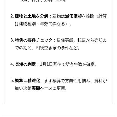
建物と土地を分解
：建物は
減価償却
を控除（計算
は建物種別・年数で異なる）。
特例の要件チェック
：居住実態、転居から売却ま
での期間、相続空き家の条件など。
長短の判定
：1月1日基準で所有年数を確定。
概算→精緻化
：まず概算で方向性を掴み、資料が
揃い次第
実額ベース
に更新。