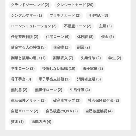
クラウドソーシング
(2)
クレジットカード
(20)
シングルマザー
(1)
プラチナカード
(2)
リボ払い
(3)
ローンシミュレーション
(2)
不動産ローン
(2)
主婦
(3)
任意整理解説
(2)
住宅ローン
(6)
体験談
(8)
借金
(5)
借金する人の特徴
(5)
借金癖
(2)
副業
(2)
副業と複業の違い
(1)
副業収入
(7)
失業保険
(2)
学生
(2)
学生ローン
(3)
後悔しない転職
(10)
母子家庭
(2)
母子手当
(3)
母子手当支給額
(1)
消費者金融
(5)
無利息
(2)
無担保ローン
(2)
生活保護
(4)
生活保護メリット
(1)
破産者マップ
(3)
社会保険給付金
(2)
自動車ローン
(2)
自己破産のQ&A
(2)
自己破産解説
(4)
貧困
(1)
退職方法
(4)