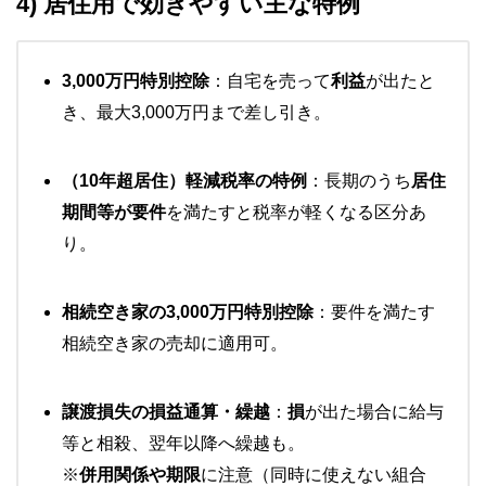
4) 居住用で効きやすい主な特例
3,000万円特別控除
：自宅を売って
利益
が出たと
き、最大3,000万円まで差し引き。
（10年超居住）軽減税率の特例
：長期のうち
居住
期間等が要件
を満たすと税率が軽くなる区分あ
り。
相続空き家の3,000万円特別控除
：要件を満たす
相続空き家の売却に適用可。
譲渡損失の損益通算・繰越
：
損
が出た場合に給与
等と相殺、翌年以降へ繰越も。
※
併用関係や期限
に注意（同時に使えない組合