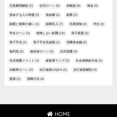
任意整理解説
(2)
住宅ローン
(6)
体験談
(8)
借金
(5)
借金する人の特徴
(5)
借金癖
(2)
副業
(2)
副業と複業の違い
(1)
副業収入
(7)
失業保険
(2)
学生
(2)
学生ローン
(3)
後悔しない転職
(10)
母子家庭
(2)
母子手当
(3)
母子手当支給額
(1)
消費者金融
(5)
無利息
(2)
無担保ローン
(2)
生活保護
(4)
生活保護メリット
(1)
破産者マップ
(3)
社会保険給付金
(2)
自動車ローン
(2)
自己破産のQ&A
(2)
自己破産解説
(4)
貧困
(1)
退職方法
(4)
HOME