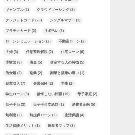
ギャンブル
(2)
クラウドソーシング
(2)
クレジットカード
(20)
シングルマザー
(1)
プラチナカード
(2)
リボ払い
(3)
ローンシミュレーション
(2)
不動産ローン
(2)
主婦
(3)
任意整理解説
(2)
住宅ローン
(6)
体験談
(8)
借金
(5)
借金する人の特徴
(5)
借金癖
(2)
副業
(2)
副業と複業の違い
(1)
副業収入
(7)
失業保険
(2)
学生
(2)
学生ローン
(3)
後悔しない転職
(10)
母子家庭
(2)
母子手当
(3)
母子手当支給額
(1)
消費者金融
(5)
無利息
(2)
無担保ローン
(2)
生活保護
(4)
生活保護メリット
(1)
破産者マップ
(3)