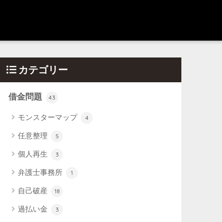
カテゴリー
借金問題
43
モンスターマップ
4
任意整理
5
個人再生
3
弁護士事務所
1
自己破産
18
過払い金
3