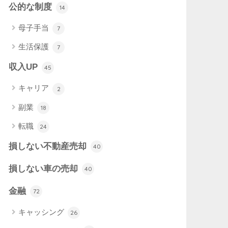
公的な制度
14
母子手当
7
生活保護
7
収入UP
45
キャリア
2
副業
18
転職
24
損しない不動産売却
40
損しない車の売却
40
金融
72
キャッシング
26