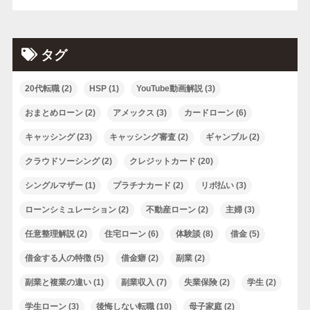
タグ
20代転職
(2)
HSP
(1)
YouTube動画解説
(3)
おまとめローン
(2)
アメックス
(3)
カードローン
(6)
キャッシング
(23)
キャッシング審査
(2)
ギャンブル
(2)
クラウドソーシング
(2)
クレジットカード
(20)
シングルマザー
(1)
プラチナカード
(2)
リボ払い
(3)
ローンシミュレーション
(2)
不動産ローン
(2)
主婦
(3)
任意整理解説
(2)
住宅ローン
(6)
体験談
(8)
借金
(5)
借金する人の特徴
(5)
借金癖
(2)
副業
(2)
副業と複業の違い
(1)
副業収入
(7)
失業保険
(2)
学生
(2)
学生ローン
(3)
後悔しない転職
(10)
母子家庭
(2)