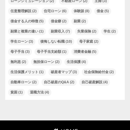
ローンシミュレーション
(2)
不動産ローン
(2)
主婦
(3)
任意整理解説
(2)
住宅ローン
(6)
体験談
(8)
借金
(5)
借金する人の特徴
(5)
借金癖
(2)
副業
(2)
副業と複業の違い
(1)
副業収入
(7)
失業保険
(2)
学生
(2)
学生ローン
(3)
後悔しない転職
(10)
母子家庭
(2)
母子手当
(3)
母子手当支給額
(1)
消費者金融
(5)
無利息
(2)
無担保ローン
(2)
生活保護
(4)
生活保護メリット
(1)
破産者マップ
(3)
社会保険給付金
(2)
自動車ローン
(2)
自己破産のQ&A
(2)
自己破産解説
(4)
貧困
(1)
退職方法
(4)