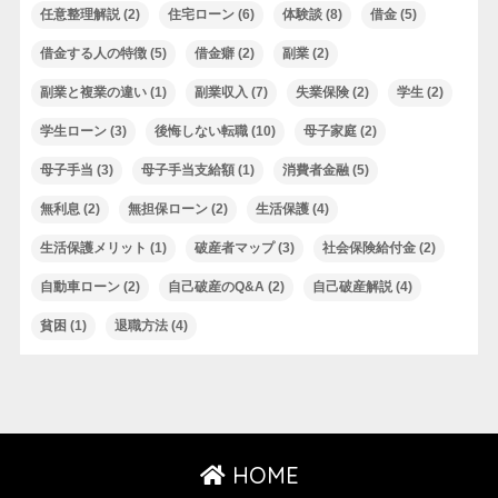
任意整理解説
(2)
住宅ローン
(6)
体験談
(8)
借金
(5)
借金する人の特徴
(5)
借金癖
(2)
副業
(2)
副業と複業の違い
(1)
副業収入
(7)
失業保険
(2)
学生
(2)
学生ローン
(3)
後悔しない転職
(10)
母子家庭
(2)
母子手当
(3)
母子手当支給額
(1)
消費者金融
(5)
無利息
(2)
無担保ローン
(2)
生活保護
(4)
生活保護メリット
(1)
破産者マップ
(3)
社会保険給付金
(2)
自動車ローン
(2)
自己破産のQ&A
(2)
自己破産解説
(4)
貧困
(1)
退職方法
(4)
HOME