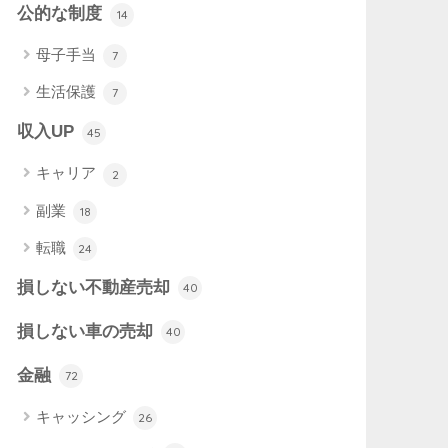
公的な制度
14
母子手当
7
生活保護
7
収入UP
45
キャリア
2
副業
18
転職
24
損しない不動産売却
40
損しない車の売却
40
金融
72
キャッシング
26