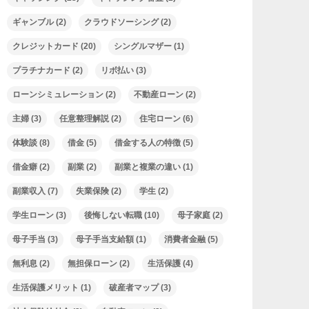
ギャンブル
(2)
クラウドソーシング
(2)
クレジットカード
(20)
シングルマザー
(1)
プラチナカード
(2)
リボ払い
(3)
ローンシミュレーション
(2)
不動産ローン
(2)
主婦
(3)
任意整理解説
(2)
住宅ローン
(6)
体験談
(8)
借金
(5)
借金する人の特徴
(5)
借金癖
(2)
副業
(2)
副業と複業の違い
(1)
副業収入
(7)
失業保険
(2)
学生
(2)
学生ローン
(3)
後悔しない転職
(10)
母子家庭
(2)
母子手当
(3)
母子手当支給額
(1)
消費者金融
(5)
無利息
(2)
無担保ローン
(2)
生活保護
(4)
生活保護メリット
(1)
破産者マップ
(3)