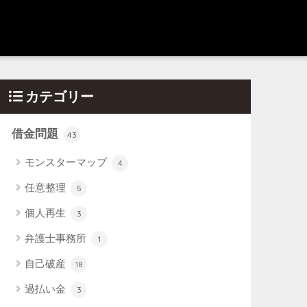
カテゴリー
借金問題
43
モンスターマップ
4
任意整理
5
個人再生
3
弁護士事務所
1
自己破産
18
過払い金
3